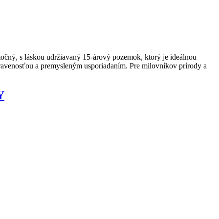
 s láskou udržiavaný 15-árový pozemok, ktorý je ideálnou
pravenosťou a premysleným usporiadaním. Pre milovníkov prírody a
Y