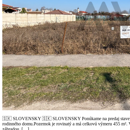
🇸🇰 SLOVENSKY 🇸🇰 SLOVENSKY Ponúkame na predaj stavebný poz
rodinného domu.Pozemok je rovinatý a má celkovú výmeru 455 m². V
záhradou. […]