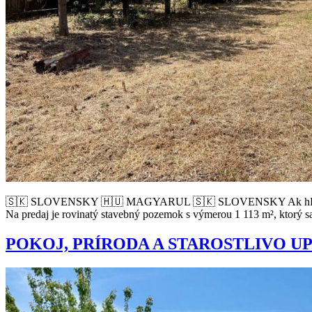
🇸🇰 SLOVENSKY 🇭🇺 MAGYARUL 🇸🇰 SLOVENSKY Ak hľadáte pries
Na predaj je rovinatý stavebný pozemok s výmerou 1 113 m², ktorý s
POKOJ, PRÍRODA A STAROSTLIVO 