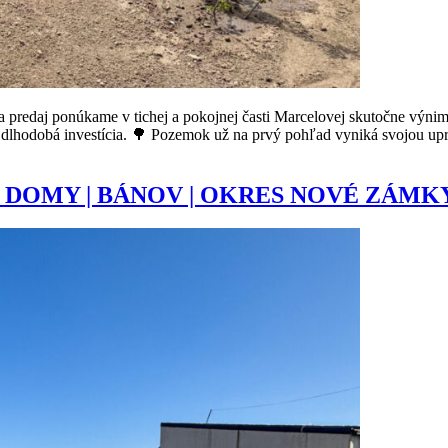
úkame v tichej a pokojnej časti Marcelovej skutočne výnimočný,
o dlhodobá investícia. 🌳 Pozemok už na prvý pohľad vyniká svojou u
DOMY | BÁNOV | OKRES NOVÉ ZÁMK