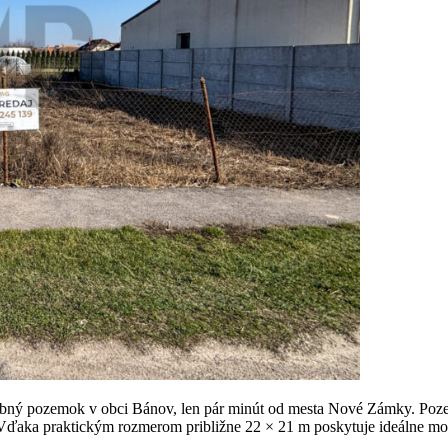
emok v obci Bánov, len pár minút od mesta Nové Zámky. Pozemok s
ďaka praktickým rozmerom približne 22 × 21 m poskytuje ideálne možn