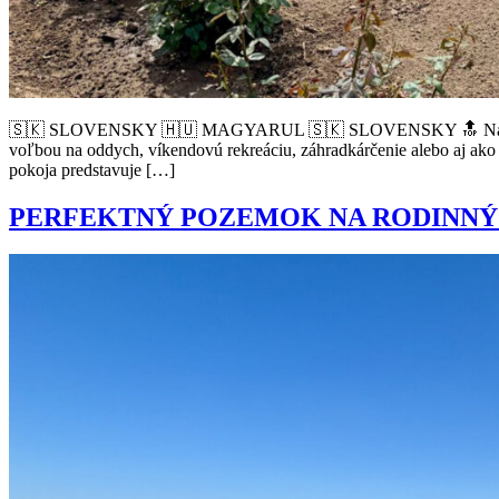
🇸🇰 SLOVENSKY 🇭🇺 MAGYARUL 🇸🇰 SLOVENSKY 🔝 Na predaj pon
voľbou na oddych, víkendovú rekreáciu, záhradkárčenie alebo aj ak
pokoja predstavuje […]
PERFEKTNÝ POZEMOK NA RODINNÝ 