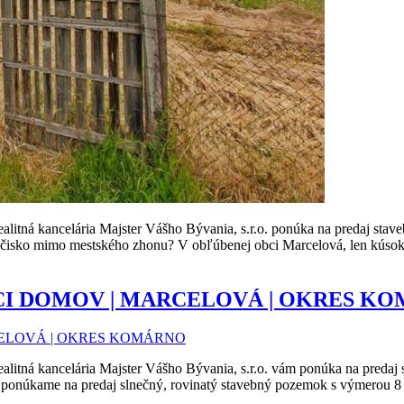
elária Majster Vášho Bývania, s.r.o. ponúka na predaj stavebný 
točisko mimo mestského zhonu? V obľúbenej obci Marcelová, len kús
CI DOMOV | MARCELOVÁ | OKRES K
elária Majster Vášho Bývania, s.r.o. vám ponúka na predaj stav
núkame na predaj slnečný, rovinatý stavebný pozemok s výmerou 8 ár