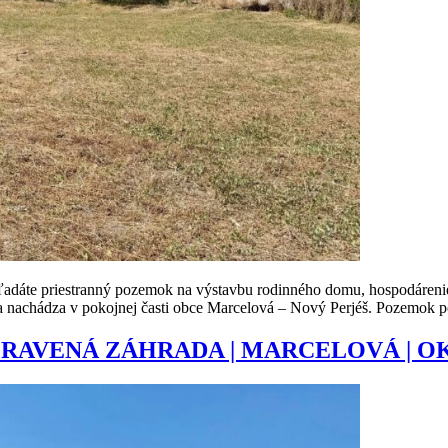
tranný pozemok na výstavbu rodinného domu, hospodárenie alebo 
a nachádza v pokojnej časti obce Marcelová – Nový Perjéš. Pozemok po
UPRAVENÁ ZÁHRADA | MARCELOVÁ | 