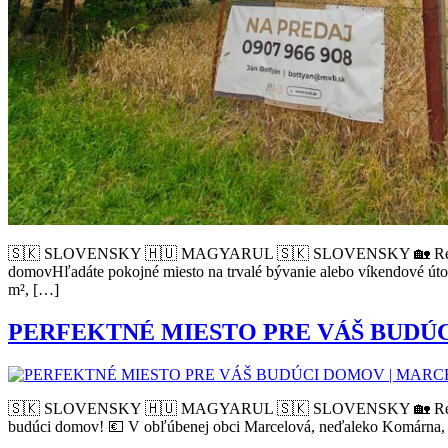
🇸🇰 SLOVENSKY 🇭🇺 MAGYARUL 🇸🇰 SLOVENSKY 🏡 Realitná kanc
domovHľadáte pokojné miesto na trvalé bývanie alebo víkendové ú
m², […]
PERFEKTNÉ MIESTO PRE VÁŠ BUDÚ
🇸🇰 SLOVENSKY 🇭🇺 MAGYARUL 🇸🇰 SLOVENSKY 🏡 Realitná kanc
budúci domov! 💶 V obľúbenej obci Marcelová, neďaleko Komárna, po