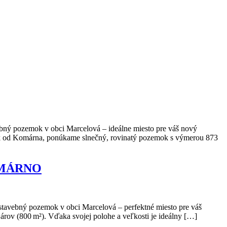
pozemok v obci Marcelová – ideálne miesto pre váš nový
ok od Komárna, ponúkame slnečný, rovinatý pozemok s výmerou 873
OMÁRNO
ebný pozemok v obci Marcelová – perfektné miesto pre váš
ov (800 m²). Vďaka svojej polohe a veľkosti je ideálny […]