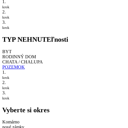
1.
krok
2.
krok
3.
krok
TYP NEHNUTEľnosti
BYT
RODINNÝ DOM
CHATA / CHALUPA
POZEMOK
1.
krok
2.
krok
3.
krok
Vyberte si okres
Komárno
nové zámky