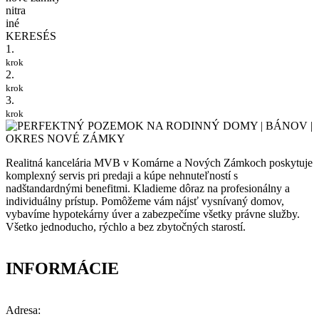
nitra
iné
KERESÉS
1.
krok
2.
krok
3.
krok
Realitná kancelária MVB v Komárne a Nových Zámkoch poskytuje
komplexný servis pri predaji a kúpe nehnuteľností s
nadštandardnými benefitmi. Kladieme dôraz na profesionálny a
individuálny prístup. Pomôžeme vám nájsť vysnívaný domov,
vybavíme hypotekárny úver a zabezpečíme všetky právne služby.
Všetko jednoducho, rýchlo a bez zbytočných starostí.
INFORMÁCIE
Adresa: