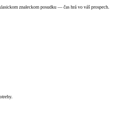
 klasickom znaleckom posudku — čas hrá vo váš prospech.
otreby.