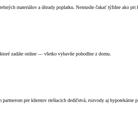
ebných materiálov a úhrady poplatku. Nemusíte čakať týždne ako pri
ktoré zadáte online — všetko vybavíte pohodlne z domu.
artnerom pre klientov riešiacich dedičstvá, rozvody aj hypotekárne p