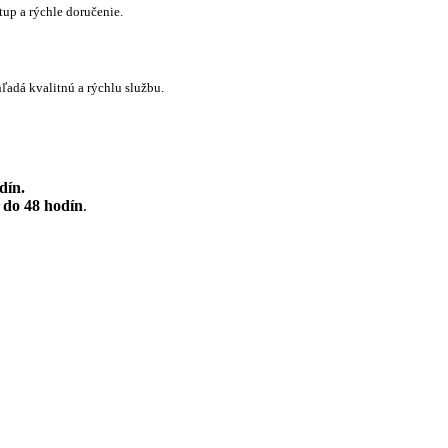
up a rýchle doručenie.
adá kvalitnú a rýchlu službu.
dín.
r
do 48 hodín
.