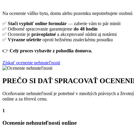
Na ocenenie vášho bytu, domu alebo pozemku nepotrebujete osobnú o
✅
Stačí vyplniť online formulár
— zaberie vám to pár minút
✅ Odborné spracovanie garantujeme
do 48 hodín
✅ Ocenenie je
právoplatné
a akceptované súdmi aj notármi
✅
Výrazne ušetríte
oproti bežnému znaleckému posudku
👉
Celý proces vybavíte z pohodlia domova.
Získať ocenenie nehnuteľnosti
PREČO SI DAŤ SPRACOVAŤ OCENENI
Oceňovanie nehnuteľností je potrebné v mnohých právnych a životných
online a za férovú cenu.
1
Ocenenie nehnuteľnosti online