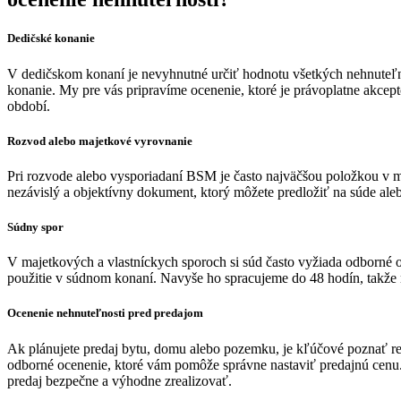
Dedičské konanie
V dedičskom konaní je nevyhnutné určiť hodnotu všetkých nehnuteľno
konanie. My pre vás pripravíme ocenenie, ktoré je právoplatne akcep
období.
Rozvod alebo majetkové vyrovnanie
Pri rozvode alebo vysporiadaní BSM je často najväčšou položkou v m
nezávislý a objektívny dokument, ktorý môžete predložiť na súde al
Súdny spor
V majetkových a vlastníckych sporoch si súd často vyžiada odborné o
použitie v súdnom konaní. Navyše ho spracujeme do 48 hodín, takže
Ocenenie nehnuteľnosti pred predajom
Ak plánujete predaj bytu, domu alebo pozemku, je kľúčové poznať reá
odborné ocenenie, ktoré vám pomôže správne nastaviť predajnú cenu.
predaj bezpečne a výhodne zrealizovať.