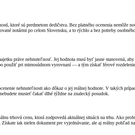
stí, ktoré sú predmetom dedičstva. Bez platného ocenenia nemôže notá
tované notármi po celom Slovensku, a to rýchlo a bez potreby osobného
ajetku práve nehnuteľnosť. Jej hodnota musí byť jasne stanovená, ab
ebo použiť pri mimosúdnom vyrovnaní — a tým získať férové rozdeleni
cenenie nehnuteľnosti ako dôkaz o jej reálnej hodnote. V takých prípa
 nebudete musieť čakať dlhé týždne na znalecký posudok.
lnu trhovú cenu, ktorá zodpovedá aktuálnej situácii na trhu. Ako prof
 Získate tak nielen dokument pre vyjednávanie, ale aj reálny pohľad n