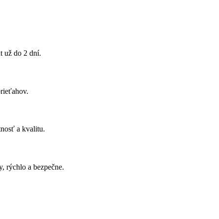
t už do 2 dní.
prieťahov.
osť a kvalitu.
, rýchlo a bezpečne.