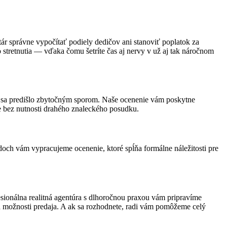
r správne vypočítať podiely dedičov ani stanoviť poplatok za
 stretnutia — vďaka čomu šetríte čas aj nervy v už aj tak náročnom
y sa predišlo zbytočným sporom. Naše ocenenie vám poskytne
e bez nutnosti drahého znaleckého posudku.
doch vám vypracujeme ocenenie, ktoré spĺňa formálne náležitosti pre
esionálna realitná agentúra s dlhoročnou praxou vám pripravíme
a možnosti predaja. A ak sa rozhodnete, radi vám pomôžeme celý