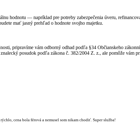
álnu hodnotu — napríklad pre potreby zabezpečenia úveru, refinancovan
budete mať jasný prehľad o hodnote svojho majetku.
eľnosti, pripravíme vám odborný odhad podľa §34 Občianskeho zákonník
znalecký posudok podľa zákona č. 382/2004 Z. z., ale pomôže vám pri 
rýchlo, cena bola férová a nemusel som nikam chodiť. Super služba!