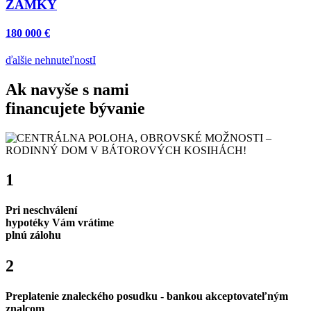
ZÁMKY
180 000 €
ďalšie nehnuteľnostI
Ak navyše s nami
financujete bývanie
1
Pri neschválení
hypotéky Vám vrátime
plnú zálohu
2
Preplatenie znaleckého posudku - bankou akceptovateľným
znalcom