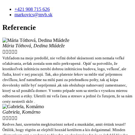
+421 908 715 626
markovics@mvb.sk
Referencie
Mária Tóthová, Dedina Mládeže





Vzhľadom na moje predošlé, nie veľmi dobré skúsenosti som nemala veľké
očakávania, avšak zostala som milo prekvapená . Opäť sa potvrdilo, že
ktorúkoľvek inštitúciu nerobí dobrou inštitúciou budova, logo, veľkosť, ale
ľudia, ktorí v nej pracujú. Tak, ako platenie šekov sa môže stať príjemnou
chvíľkou, keď natrafíme na milú pani za priehradkou pošty, tak aj kúpa
dovolenky môže byť nepríjemná ,ak nás obsluhuje nahnevaný zamestnanec,
ktorý sa už ponáhľa domov. V tomto prípade som sa stretla s vysokou mierou
odbornosti a etiky. Ušetrili mi veľa času a stresov a jediné čo ľutujem, že sa nám
cesty nestretli skôr .
Gabriela, Komárno





Kedves Jani, szeretném megköszönni neked a munkádat, amit értünk teszel!
Örülök, hogy rögtön az elejétől hozzád kerültem a kis dolgaimmal. Minden