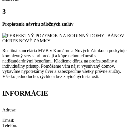
3
Preplatenie návrhu záložných zmlúv
Realitná kancelária MVB v Komárne a Nových Zámkoch poskytuje
komplexný servis pri predaji a kúpe nehnuteľností s
nadštandardnými benefitmi. Kladieme dôraz na profesionálny a
individuálny prístup. Pomôžeme vám nájsť vysnívaný domov,
vybavíme hypotekárny úver a zabezpečíme všetky právne služby.
Všetko jednoducho, rýchlo a bez zbytočných starostí.
INFORMÁCIE
Adresa:
Email:
Telefón: