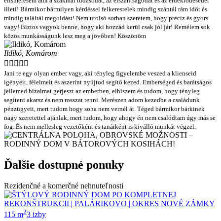
elismerésem ami a szakmai tudásodat, az elszántságodat és az érdeklődésedet
illeti! Bármikor bármilyen kérdéssel felkerestelek mindig szántál rám időt és
mindig találtál megoldást! Nem utolsó sorban szeretem, hogy precíz és gyors
vagy! Biztos vagyok benne, hogy aki hozzád kerül csak jól jár! Remélem sok
közös munkásságunk lesz meg a jövőben! Köszönöm
Ildikó, Komárom





Jani te egy olyan ember vagy, aki tényleg figyelembe veszed a klienseid
igényeit, félelmeit és aszerint nyújtod segítő kezed. Emberséged és barátságos
jellemed bizalmat gerjeszt az emberben, elhiszem és tudom, hogy tényleg
segíteni akarsz és nem rosszat tenni. Merészen adom kezedbe a családunk
pénzügyeit, mert tudom hogy soha nem vernél át. Téged bármikor bárkinek
nagy szeretettel ajánlak, mert tudom, hogy ahogy én nem csalódtam úgy más se
fog. És nem mellesleg vezetőként és tanárként is kiválló munkát végzel.
Ďalšie dostupné ponuky
Rezidenčné a komerčné nehnuteľnosti
2
115 m
3 izby