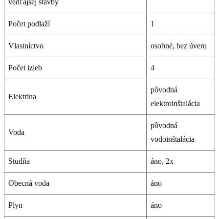
vedľajšej stavby
Počet podlaží
1
Vlastníctvo
osobné, bez úveru
Počet izieb
4
pôvodná
Elektrina
elektroinštalácia
pôvodná
Voda
vodoinštalácia
Studňa
áno, 2x
Obecná voda
áno
Plyn
áno