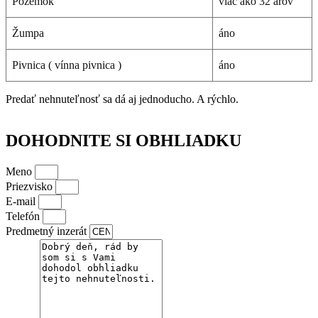
Pozemok
viac ako 32 árov
Žumpa
áno
Pivnica ( vínna pivnica )
áno
Predať nehnuteľnosť sa dá aj jednoducho. A rýchlo.
DOHODNITE SI OBHLIADKU
Meno
Priezvisko
E-mail
Telefón
Predmetný inzerát